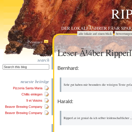
RI
DER LOKALFÃ¼HRER FÃ¼R SPARE
alle lokale auf einen blick
bewertunge
impressum
leser ã¼ber ripperl.at
li
contact
spareribs empfehlungen
unser motto
Leser Ã¼ber Ripperl
search
Bernhard:
neueste beiträge
Sehr gut haben mir besonders die witzigen Texte gefa
Pizzeria Santa Maria
Chillis einlegen
Harald:
9 et Voisins
Beaver Brewing Company
Beaver Brewing Company
Ripperl.at ist genial da ich selber leidenschaftlicher