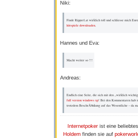
Niki:
Finde Ripperl.at wirklich toll und schliesse mich E
hörspiele downloaden
.
Hannes und Eva:
Macht weiter so !!!
Andreas:
Endlich eine Seite, die sich mit den „wirklich wicht
full version windows xp
! Bei den Kommentaren hab ich
trotzdem BeschrÃ¤nkung auf das Wesentliche – da m
Internetpoker
ist eine beliebte
Holdem
finden sie auf
pokerworl