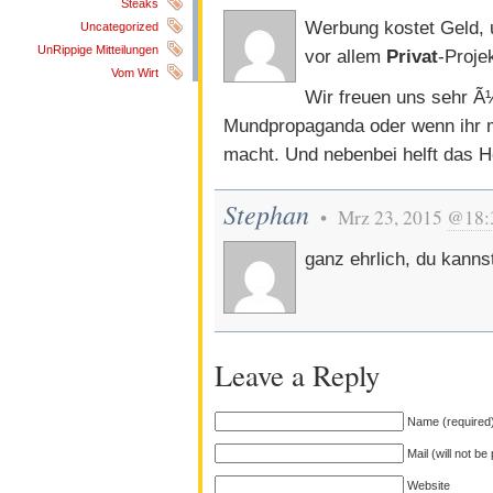
Steaks
Werbung kostet Geld, un
Uncategorized
UnRippige Mitteilungen
vor allem
Privat
-Projek
Vom Wirt
Wir freuen uns sehr Ã
Mundpropaganda oder wenn ihr 
macht. Und nebenbei helft das Ho
Stephan
• Mrz 23, 2015
@18:
ganz ehrlich, du kann
Leave a Reply
Name (required
Mail (will not be
Website