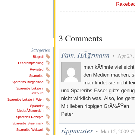
Rakeba
3 Comments
kategorien
Fam. HÃ¶rmann
• Apr 27,
Blogroll
Leserempfehlung
man kÃ¶nnte vielleicht
Revisited
den Medien machen, sch
Spareribs
man findet sie nicht lei
Spareribs Burgenland
Spareribs Lokale in
und Spareribs Esser gibts genug
Salzburg
nicht wirklich was. Also, los geh
Spareribs Lokale in Wien
Mit lieben rippigen GrÃ¼ÃŸen
Spareribs
NiederÃ¶sterreich
Peter
Spareribs Rezepte
Spareribs Steiermark
rippmaster
Spareribs Weltweit
• Mai 15, 2009
@