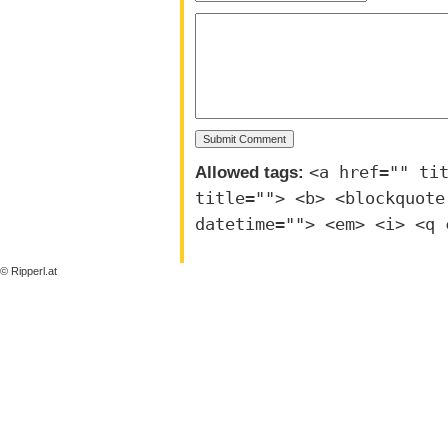
Allowed tags:
<a href="" ti
title=""> <b> <blockquote
datetime=""> <em> <i> <q 
© Ripperl.at