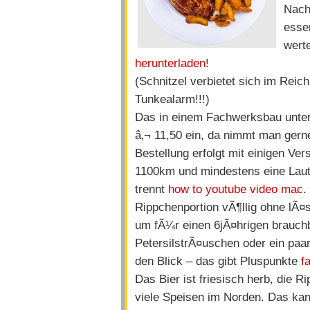
Nach
esse
wert
herunterladen
!
(Schnitzel verbietet sich im Rei
Tunkealarm!!!)
Das in einem Fachwerksbau unterg
â‚¬ 11,50 ein, da nimmt man gern
Bestellung erfolgt mit einigen V
1100km und mindestens eine Laut
trennt
how to youtube video mac
.
Rippchenportion vÃ¶llig ohne lÃ¤s
um fÃ¼r einen 6jÃ¤hrigen brauch
PetersilstrÃ¤uschen oder ein paar
den Blick – das gibt Pluspunkte
f
Das Bier ist friesisch herb, die 
viele Speisen im Norden. Das ka