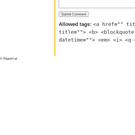
Allowed tags:
<a href="" ti
title=""> <b> <blockquote
datetime=""> <em> <i> <q 
© Ripperl.at