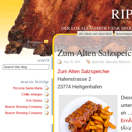
RI
DER LOKALFÃ¼HRER FÃ¼R SPARE
alle lokale auf einen blick
bewertunge
impressum
leser ã¼ber ripperl.at
li
contact
spareribs empfehlungen
unser motto
Zum Alten Salzspeic
search
Aug 10, 2014
Spareribs
,
Spareribs Weltweit
Zum Alten Salzspeicher
Hafenstrasse 2
neueste beiträge
23774 Heiligenhafen
Pizzeria Santa Maria
Chillis einlegen
Dies
9 et Voisins
unte
Beaver Brewing Company
eh …
Beaver Brewing Company
ErnÃ
fÃ¼r