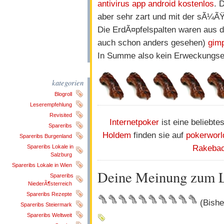
antivirus app android kostenlos
. 
aber sehr zart und mit der sÃ¼Ã
Die ErdÃ¤pfelspalten waren aus d
auch schon anders gesehen)
gimp
In Summe also kein Erweckungserl
kategorien
Blogroll
Leserempfehlung
Revisited
Internetpoker
ist eine beliebte
Spareribs
Holdem
finden sie auf
pokerworl
Spareribs Burgenland
Rakeba
Spareribs Lokale in
Salzburg
Spareribs Lokale in Wien
Deine Meinung zum 
Spareribs
NiederÃ¶sterreich
Spareribs Rezepte
(Bisher
Spareribs Steiermark
Spareribs Weltweit